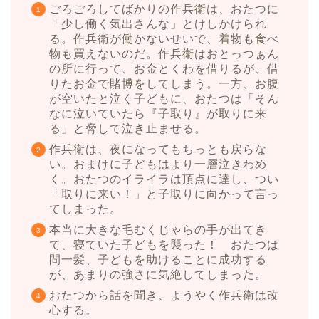
ごろごろしてばかりの作兵衛は、おたつに
「少し働く気出さんな」とけしかけられ
る。作兵衛が働かないせいで、着物も食べ
物も買えないのだ。作兵衛はおとっつぁん
の所に行って、お金とくわを借りるが、借
りたお金で賭博をしてしまう。一方、お腹
が空いたと泣く子どもに、おたつは「そん
なに泣いていたら『子取り』が取りに来
る」と脅して泣き止ませる。
作兵衛は、夜になってもちっとも戻らな
い。おまけに子どもはより一層泣きわめ
く。おたつのイライラは頂点に達し、つい
「取りに来い！」と子取りに向かって言っ
てしまった。
本当に大きな毛むくじゃらの手が出てき
て、寝ていた子どもを襲った！ おたつは
間一髪、子どもを助けることに成功する
が、あまりの強さに気絶してしまった。
おたつから話を聞き、ようやく作兵衛は改
心する。